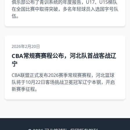
俱乐部公布了青训系统的年度报告，U17、U15梯队
在全国比赛中取得突破，多名年轻球员入选国字号队
伍。
2026年2月20日
CBA常规赛赛程公布，河北队首战客战辽
宁
CBA联盟正式发布2026赛季常规赛赛程，河北篮球
队将于10月22日客场挑战卫冕冠军辽宁本钢，开启
新赛季征程。