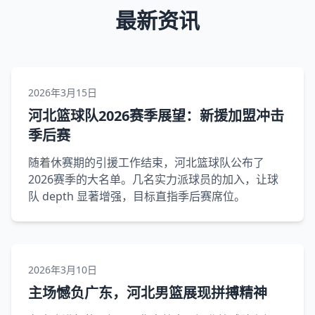
最新资讯
2026年3月15日
河北篮球队2026赛季展望：新援加盟冲击
季后赛
随着休赛期的引援工作结束，河北篮球队公布了
2026赛季的大名单。几名实力派球员的加入，让球
队 depth 显著增强，目标直指季后赛席位。
2026年3月10日
主场憾负广东，河北男篮展现拼搏精神