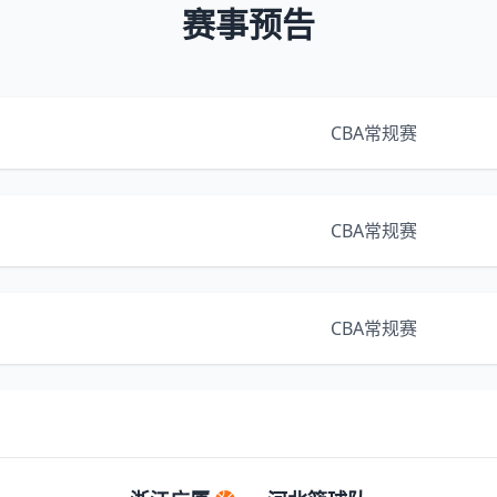
赛事预告
CBA常规赛
CBA常规赛
CBA常规赛