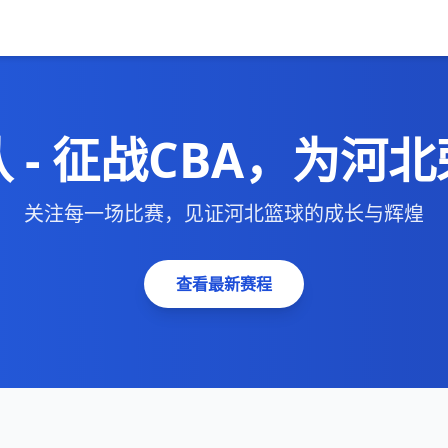
 - 征战CBA，为河
关注每一场比赛，见证河北篮球的成长与辉煌
查看最新赛程