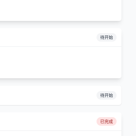
待开始
待开始
已完成