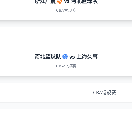
浙江广厦
vs 河北篮球队
CBA常规赛
河北篮球队
vs 上海久事
CBA常规赛
CBA常规赛