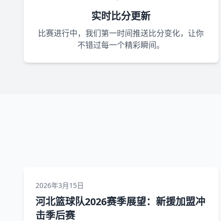
实时比分更新
比赛进行中，我们第一时间推送比分变化，让你
不错过每一个精彩瞬间。
2026年3月15日
河北篮球队2026赛季展望：新援加盟冲
击季后赛