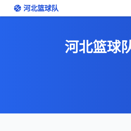
河北篮球队
河北篮球队