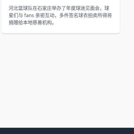
河北篮球队在石家庄举办了年度球迷见面会，球
星们与 fans 亲密互动，多件签名球衣拍卖所得将
捐赠给本地慈善机构。